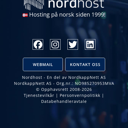
Hosting på norsk siden 1999!
WEBMAIL
KONTAKT OSS
Nordhost - En del av NordkappNett AS
NordkappNett AS - Org.nr.: NO985270953MVA
© Opphavsrett 2008-2026
Tjenestevilkår
|
Personvernpolitikk
|
Databehandleravtale