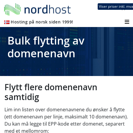
Viser priser inkl. mv
0
Hosting på norsk siden 1999!
Bulk flytting av
domenenavn
Flytt flere domenenavn
samtidig
Lim inn listen over domenenavnene du ønsker å flytte
(ett domenenavn per linje, maksimalt 10 domenenavn).
Du kan må legge til EPP-kode etter domenet, separert
med et mellomrom: